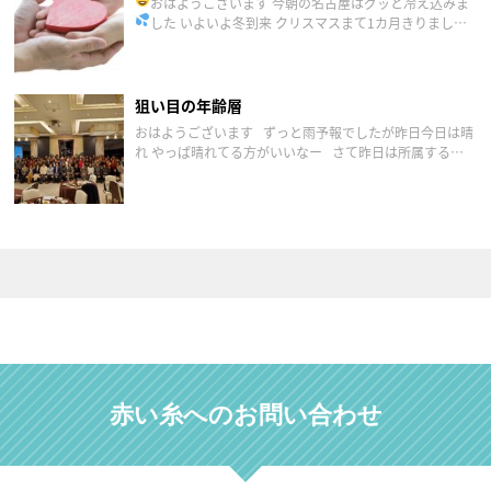
おはようございます
今朝の名古屋はグッと冷え込みま
した
いよいよ冬到来 クリスマスまて1カ月きりました
ね
昨日は平日ですが夜お見合いがありました いつもな
ら主人に娘のことをお願いするのですが昨夜は主人も早
く帰れない […]
狙い目の年齢層
おはようございます ずっと雨予報でしたが昨日今日は晴
れ やっぱ晴れてる方がいいなー さて昨日は所属する連
盟の新年会でした 改めて2020年もたくさんの人を幸せ
にするぞ！と感じまし […]
赤い糸へのお問い合わせ