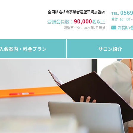
0569
全国結婚相談事業者連盟正規加盟店
TEL.
10：00～
90,000
登録会員数：
名以上
お問い
連盟データ：2021年7月時点
入会案内・料金プラン
サロン紹介