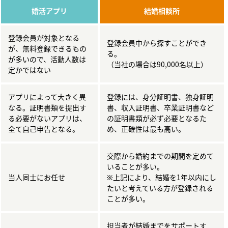
婚活アプリ
結婚相談所
登録会員が対象となる
登録会員中から探すことができ
が、無料登録できるもの
る。
が多いので、活動人数は
（当社の場合は90,000名以上）
定かではない
アプリによって大きく異
登録には、身分証明書、独身証明
なる。証明書類を提出す
書、収入証明書、卒業証明書など
る必要がないアプリは、
の証明書類が必ず必要となるた
全て自己申告となる。
め、正確性は最も高い。
交際から婚約までの期間を定めて
いることが多い。
当人同士にお任せ
※上記により、結婚を1年以内にし
たいと考えている方が登録される
ことが多い。
担当者が結婚までをサポートす