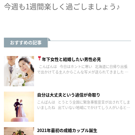
今週も1週間楽しく過ごしましょう♪
おすすめの記事
年下女性と結婚したい男性必見
こんばんは 今日はホントに寒い 北海道に日帰り出張
で出かけてる主人からこんな写メが送られてきました 雪
降ってる〜 名古屋に居てよかった笑 今日は連盟の定例
会でした […]
自分は大丈夫という過信が命取り
こんばんは とうとう全国に緊急事態宣言が出されてしま
いましたね 出ていない地域にでかけてしう人がいると
か… 私が住んでいる愛知県で海がある知多半島にいろん
な人が釣りや潮干狩りにき […]
2021年最初の成婚カップル誕生