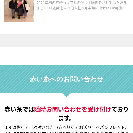
2021年初の成婚カップルの退会手続きをさせていただき
ました 33歳男性＆34歳女性 9月中旬に出会い3か月後の
年末にプロポーズ 順調だと思われたお2人でしたが実は大
きな壁がありました でもその壁を乗り越えてでも一緒に
な […]
赤い糸へのお問い合わせ
赤い糸では
随時お問い合わせを受け付け
ており
ます。
まずは資料でご検討されたい方へ無料でお送りするパンフレット。